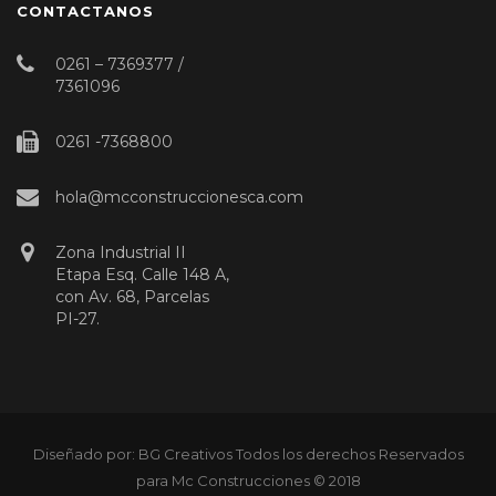
CONTACTANOS
0261 – 7369377 /
7361096
0261 -7368800
hola@mcconstruccionesca.com
Zona Industrial II
Etapa Esq. Calle 148 A,
con Av. 68, Parcelas
PI-27.
Diseñado por: BG Creativos Todos los derechos Reservados
para Mc Construcciones © 2018