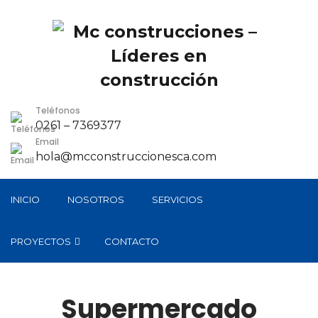
Teléfonos
0261 – 7369377
Email
hola@mcconstruccionesca.com
INICIO
NOSOTROS
SERVICIOS
PROYECTOS
CONTACTO
Supermercado