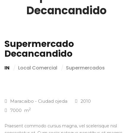
Decancandido
Supermercado
Decancandido
IN
Local Comercial
Supermercados
Maracaibo - Ciudad ojeda
2010
2
7000 m
Praesent commodo cursus magna, vel scelerisque nisl